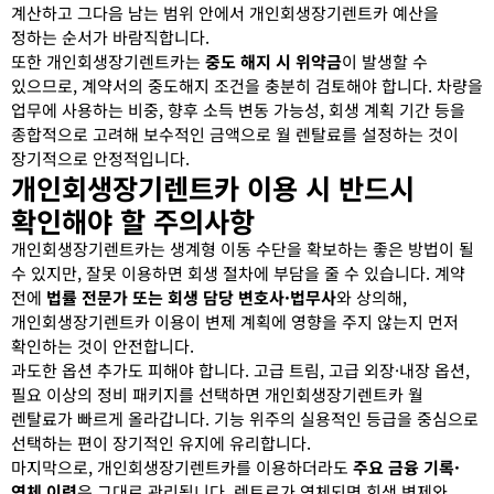
계산하고 그다음 남는 범위 안에서 개인회생장기렌트카 예산을
정하는 순서가 바람직합니다.
또한 개인회생장기렌트카는
중도 해지 시 위약금
이 발생할 수
있으므로, 계약서의 중도해지 조건을 충분히 검토해야 합니다. 차량을
업무에 사용하는 비중, 향후 소득 변동 가능성, 회생 계획 기간 등을
종합적으로 고려해 보수적인 금액으로 월 렌탈료를 설정하는 것이
장기적으로 안정적입니다.
개인회생장기렌트카 이용 시 반드시
확인해야 할 주의사항
개인회생장기렌트카는 생계형 이동 수단을 확보하는 좋은 방법이 될
수 있지만, 잘못 이용하면 회생 절차에 부담을 줄 수 있습니다. 계약
전에
법률 전문가 또는 회생 담당 변호사·법무사
와 상의해,
개인회생장기렌트카 이용이 변제 계획에 영향을 주지 않는지 먼저
확인하는 것이 안전합니다.
과도한 옵션 추가도 피해야 합니다. 고급 트림, 고급 외장·내장 옵션,
필요 이상의 정비 패키지를 선택하면 개인회생장기렌트카 월
렌탈료가 빠르게 올라갑니다. 기능 위주의 실용적인 등급을 중심으로
선택하는 편이 장기적인 유지에 유리합니다.
마지막으로, 개인회생장기렌트카를 이용하더라도
주요 금융 기록·
연체 이력
은 그대로 관리됩니다. 렌트료가 연체되면 회생 변제와