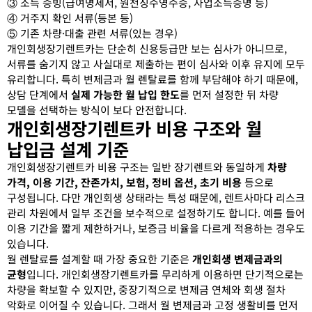
③ 소득 증빙(급여명세서, 원천징수영수증, 사업소득증명 등)
④ 거주지 확인 서류(등본 등)
⑤ 기존 차량·대출 관련 서류(있는 경우)
개인회생장기렌트카는 단순히 신용등급만 보는 심사가 아니므로,
서류를 숨기지 않고 사실대로 제출하는 편이 심사와 이후 유지에 모두
유리합니다. 특히 변제금과 월 렌탈료를 함께 부담해야 하기 때문에,
상담 단계에서
실제 가능한 월 납입 한도
를 먼저 설정한 뒤 차량
모델을 선택하는 방식이 보다 안전합니다.
개인회생장기렌트카 비용 구조와 월
납입금 설계 기준
개인회생장기렌트카 비용 구조는 일반 장기렌트와 동일하게
차량
가격, 이용 기간, 잔존가치, 보험, 정비 옵션, 초기 비용
등으로
구성됩니다. 다만 개인회생 상태라는 특성 때문에, 렌트사마다 리스크
관리 차원에서 일부 조건을 보수적으로 설정하기도 합니다. 예를 들어
이용 기간을 짧게 제한하거나, 보증금 비율을 다르게 적용하는 경우도
있습니다.
월 렌탈료를 설계할 때 가장 중요한 기준은
개인회생 변제금과의
균형
입니다. 개인회생장기렌트카를 무리하게 이용하면 단기적으로는
차량을 확보할 수 있지만, 중장기적으로 변제금 연체와 회생 절차
악화로 이어질 수 있습니다. 그래서 월 변제금과 고정 생활비를 먼저