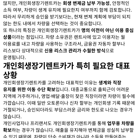
많지만, 개인회생장기렌트카는
회생 변제금 납부 가능성
, 안정적인
소득 여부, 차량이 생계 유지에 필요한지 여부까지 함께 검토합니다.
따라서 무리하게 승인을 받기보다는, 현재 변제 계획에 부담이 되지
않는 한도 내에서 차량을 선택하는 것이 중요합니다.
또 하나의 특징은 개인회생장기렌트카가
명의 이전이 아닌 이용 중심
상품
이라는 점입니다. 차량 소유권은 렌트사에 있고 이용자는 월
이용료를 내고 차량을 사용하는 구조라서, 금융권 자동차 할부나
리스보다 상대적으로
신용 리스크 관리가 수월한 방식
으로
운영됩니다.
개인회생장기렌트카가 특히 필요한 대표
상황
개인회생장기렌트카를 고려하는 대표적인 이유는
생계와 직장
유지를 위한 이동 수단 확보
입니다. 대중교통으로 출퇴근이 어려운
지역에 거주하거나, 영업·배달·출장이 잦은 직장이라면 차량이 필수에
가깝습니다. 이때 일반 오토론이나 신차 할부는 개인회생 기록 때문에
거절되거나, 승인되더라도 부담스러운 금리와 한도로 나오는 경우가
많습니다.
개인사업자나 프리랜서도 개인회생장기렌트카를 통해
업무용 차량을
확보
하는 경우가 많습니다. 매출을 유지해야 변제금을 성실히 납부할
수 있기 때문에, 차량이 단순 소비재가 아니라 소득을 만들어주는