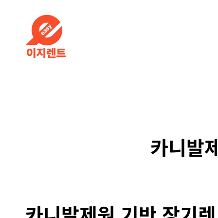
카니발제
카니발제원 기반 장기렌트