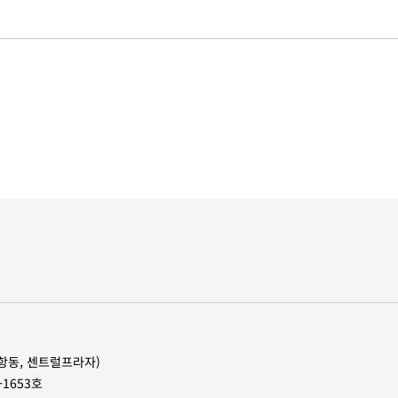
(장항동, 센트럴프라자)
-1653호