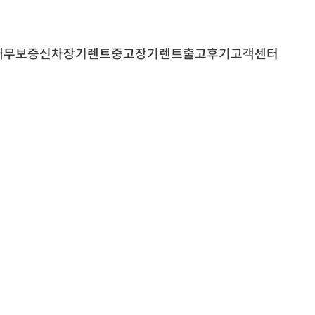
내
무보증
신차장기렌트
중고장기렌트
출고후기
고객센터