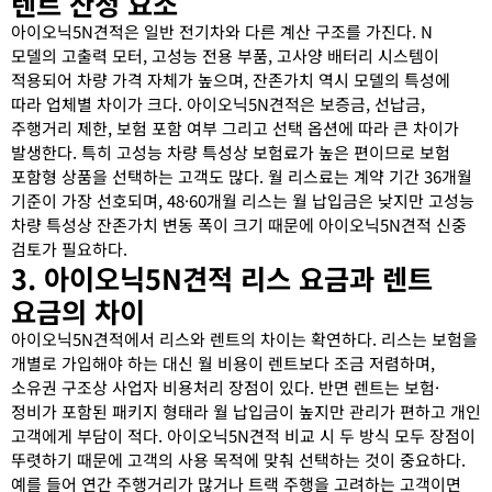
렌트 산정 요소
아이오닉5N견적은 일반 전기차와 다른 계산 구조를 가진다. N
모델의 고출력 모터, 고성능 전용 부품, 고사양 배터리 시스템이
적용되어 차량 가격 자체가 높으며, 잔존가치 역시 모델의 특성에
따라 업체별 차이가 크다. 아이오닉5N견적은 보증금, 선납금,
주행거리 제한, 보험 포함 여부 그리고 선택 옵션에 따라 큰 차이가
발생한다. 특히 고성능 차량 특성상 보험료가 높은 편이므로 보험
포함형 상품을 선택하는 고객도 많다. 월 리스료는 계약 기간 36개월
기준이 가장 선호되며, 48·60개월 리스는 월 납입금은 낮지만 고성능
차량 특성상 잔존가치 변동 폭이 크기 때문에 아이오닉5N견적 신중
검토가 필요하다.
3. 아이오닉5N견적 리스 요금과 렌트
요금의 차이
아이오닉5N견적에서 리스와 렌트의 차이는 확연하다. 리스는 보험을
개별로 가입해야 하는 대신 월 비용이 렌트보다 조금 저렴하며,
소유권 구조상 사업자 비용처리 장점이 있다. 반면 렌트는 보험·
정비가 포함된 패키지 형태라 월 납입금이 높지만 관리가 편하고 개인
고객에게 부담이 적다. 아이오닉5N견적 비교 시 두 방식 모두 장점이
뚜렷하기 때문에 고객의 사용 목적에 맞춰 선택하는 것이 중요하다.
예를 들어 연간 주행거리가 많거나 트랙 주행을 고려하는 고객이면