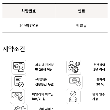
차량번호
연료
109하7916
휘발유
계약조건
최소 운전연령
운전경력
만 26세 이상
1년 이상
신용등급
위약금
신용등급 무관
30 %
마일리지 위약금
만기 인수
km/70원
가능
정비 서비스