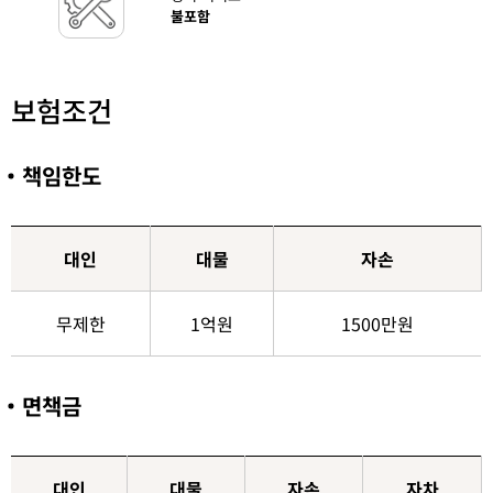
불포함
보험조건
책임한도
대인
대물
자손
무제한
1억원
1500만원
면책금
대인
대물
자손
자차